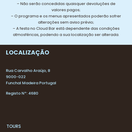
– Não serão concedidas quaisquer devoluções de
valores pagos;
– O programa e os menus apresentados poderão sofrer
alterações sem aviso prévio;
– A festa no Cloud Bar está dependente das condições
atmosféricas, podendo a sua localização ser alterada.
LOCALIZAÇÃO
Rua Carvalho Araújo, 8
9000-022
Funchal Madeira Portugal
Registo Nº: 4680
T
OURS