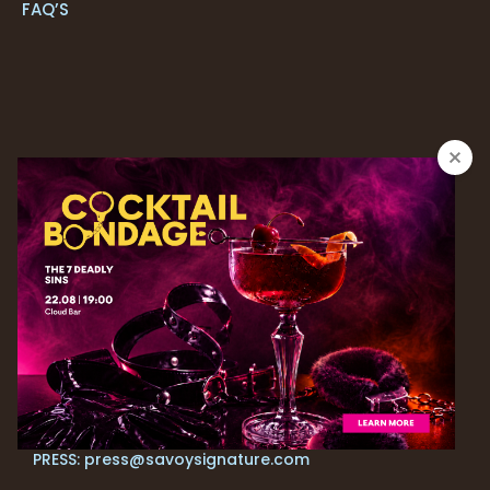
FAQ’S
CONTACTOS
+351 291 205 700*
RESERVAS
+ 351 291 213 092*
| reservations.next@savoysignature.com
TRADE: sales@savoysignature.com
PRESS: press@savoysignature.com