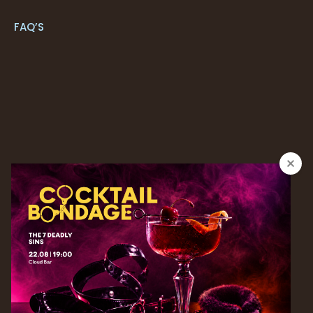
FAQ’S
CONTACTOS
+351 291 205 700*
RESERVAS
+ 351 291 213 092*
| reservations.next@savoysignature.com