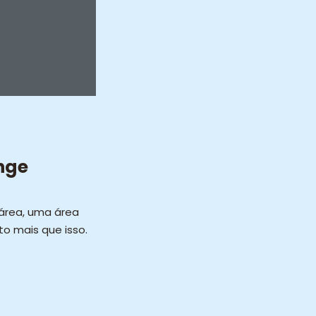
nge
 área, uma área
o mais que isso.