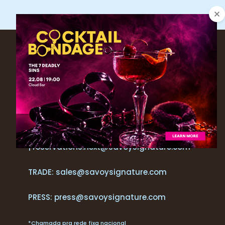
CONTACTOS
+351 291 205 700*
RESERVAS
+ 351 291 213 092*
| reservations.next@savoysignature.com
TRADE: sales@savoysignature.com
PRESS: press@savoysignature.com
*Chamada pra rede fixa nacional