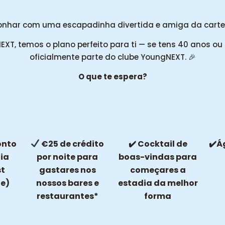
onhar com uma escapadinha divertida e amiga da carte
NEXT, temos o plano perfeito para ti — se tens 40 anos ou
oficialmente parte do clube YoungNEXT. 🎉
O que te espera?
onto
€25 de crédito
Cocktail de
️
✔
✔
ia
por noite para
boas-vindas para
st
gastares nos
começares a
te)
nossos bares e
estadia da melhor
restaurantes*
forma