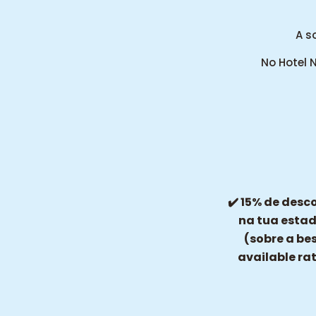
A s
No Hotel 
15% de desc
✔
na tua estad
(sobre a be
available ra