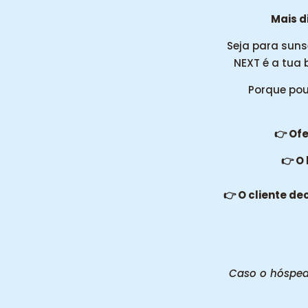
Mais d
Seja para suns
NEXT é a tua 
Porque pou
👉 Of
👉 O 
👉 O cliente de
Caso o hóspede