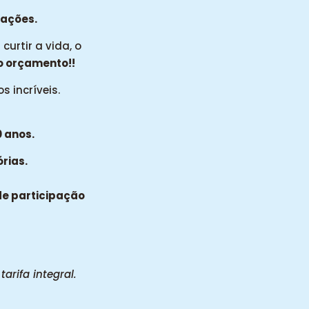
pações.
urtir a vida, o
o orçamento!!
 incríveis.
 anos.
órias.
 de participação
rifa integral.