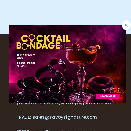
CONTACTOS
+351 291 205 700*
RESERVAS
+ 351 291 213 092*
| reservations.next@savoysignature.com
TRADE: sales@savoysignature.com